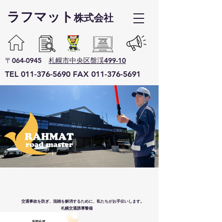
ラフマット​
株式会社
〒064-0945
札幌市中央区盤渓499-10
TEL
011-376-5690
F
AX
011-376-5691
今日も誰かの帰り道を守
る。
交通事故を防ぎ、混雑を解消するために、私たちがお手伝いします。
札幌交通誘導警備