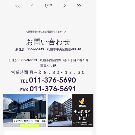
1
/
17
​＼
面接希望です…のお電話待ってます！／
お問い合わせ
新住所
：〒064-0945
札幌市中央区盤渓499-10
旧住所：〒063-0033 札幌市西区西野３条４丁目２番１号
​野田ビル1F
営業時間 月～金 ８：３０～１７：３０
011-376-5690
TEL
011-376-5691
FAX