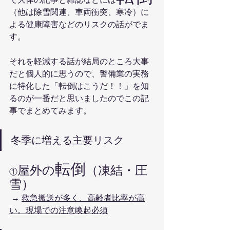
（他は除雪関連、車両衝突、寒冷）に
よる健康障害などのリスクの話がでま
す。
それを軽減する話が結局のところ大事
だと個人的に思うので、警備業の実務
に特化した「転倒はこうだ！！」を知
るのが一番だと思いましたのでこの記
事でまとめてみます。
冬季に増える主要リスク
転倒
屋外の
（凍結・圧
①
雪）
 → 
救急搬送が多く、高齢者比率が高
い。現場での注意喚起必須