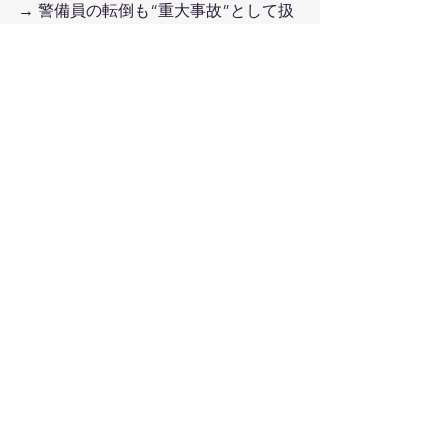
→ 警備員の転倒も“重大事故”として扱
われる理由です。
② 発注者（国・市町村）からの指導対
象になる
公共工事では、事故報告はすべて提出
必須。
転倒でも「事故扱い」とされ、以下が
必要になります：
事故報告書
再発防止計画
現場監督への事情聴取
発注者（役所）への説明責任