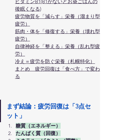
ビタミンB1(B1がないとお昼ごはんの
後眠くなる)
疲労物質を「減らす」栄養（溜まり型
疲労）
筋肉・体を「修復する」栄養（壊れ型
疲労）
自律神経を「整える」栄養（乱れ型疲
労）
冷え＝疲労を防ぐ栄養（札幌特化）
まとめ　疲労回復は「食べ方」で変わ
る
まず結論：疲労回復は「3点セ
ット」
糖質（エネルギー）
たんぱく質（回復）