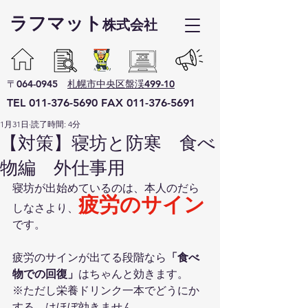
ラフマット​
株式会社
〒064-0945
札幌市中央区盤渓499-10
TEL
011-376-5690
F
AX
011-376-5691
1月31日
読了時間: 4分
【対策】寝坊と防寒 食べ
物編 外仕事用
寝坊が出始めているのは、本人のだら
疲労のサイン
しなさより、
です。
疲労のサインが出てる段階なら
「食べ
物での回復」
はちゃんと効きます。
※ただし栄養ドリンク一本でどうにか
する、はほぼ効きません。