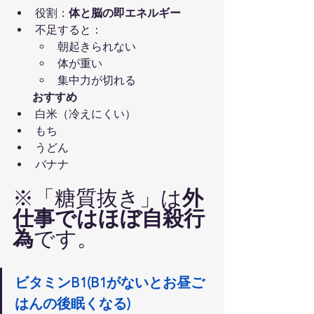
役割：
体と脳の即エネルギー
不足すると：
朝起きられない
体が重い
集中力が切れる
       おすすめ
白米（冷えにくい）
もち
うどん
バナナ
※「糖質抜き」は
外
仕事ではほぼ自殺行
為
です。
ビタミンB1(B1がないとお昼ご
はんの後眠くなる)