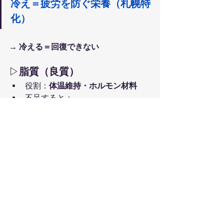
冷え＝疲労を防ぐ栄養（札幌特
化）
→ 冷える＝回復できない
▷
脂質（良質）
役割：
体温維持・ホルモン材料
不足すると：
すぐ冷える
体力低下
おすすめ
青魚
ごま
オリーブオイル
まとめ　疲労回復は「食べ方」
で変わる
疲労のサインが見えたなら。