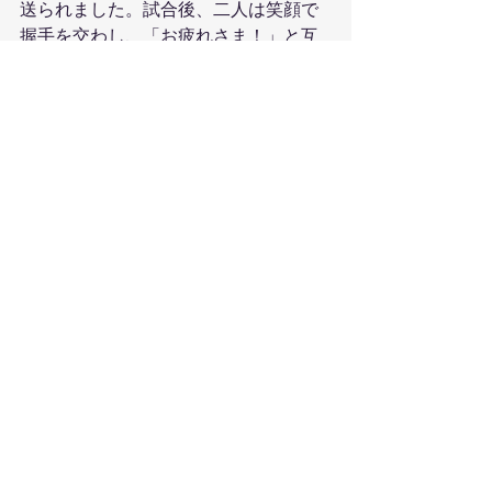
送られました。試合後、二人は笑顔で
握手を交わし、「お疲れさま！」と互
いに健闘を称え合う姿が印象的でし
た。
その後、N氏は次の試合でなぜか気力が
抜けきってしまい、あっさりと敗退し
てしまいました。
他の試合