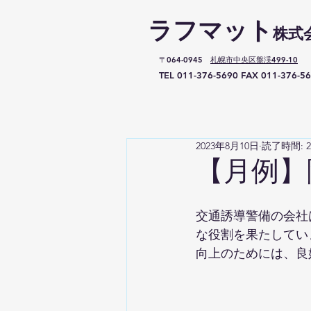
ラフマット​
株式
〒064-0945
札幌市中央区盤渓499-10
TEL
011-376-5690 F
AX
011-376-5
2023年8月10日
読了時間: 
【月例】
交通誘導警備の会社
な役割を果たしてい
向上のためには、良