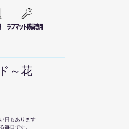
報
ラフマット隊員専用
゙～花
い日もあります
る毎日です。