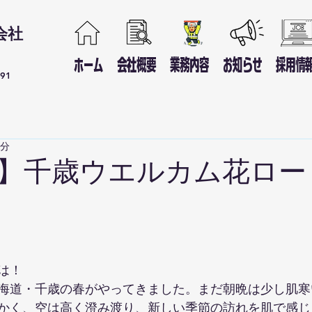
会社
ホーム
会社概要
業務内容
お知らせ
採用情
691
2分
】千歳ウエルカム花ロート
は！
海道・千歳の春がやってきました。まだ朝晩は少し肌寒
かく、空は高く澄み渡り、新しい季節の訪れを肌で感じ