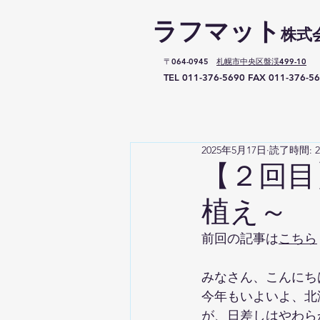
ラフマット​
株式
〒064-0945
札幌市中央区盤渓499-10
TEL
011-376-5690 F
AX
011-376-5
2025年5月17日
読了時間: 
【２回目
植え～
前回の記事は
こちら
みなさん、こんにち
今年もいよいよ、北
が、日差しはやわら