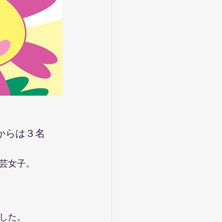
からは３名
芸女子。
した。